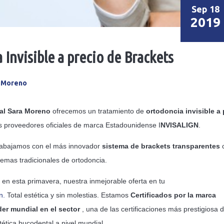
Sep 18
2019
Invisible a precio de Brackets
a Moreno
tal Sara Moreno
ofrecemos un tratamiento de
ortodoncia invisible a 
 proveedores oficiales de marca Estadounidense I
NVISALIGN
.
trabajamos con el más innovador
sistema de brackets transparentes
temas tradicionales de ortodoncia.
en esta primavera, nuestra inmejorable oferta en tu
n.
Total estética y sin molestias. Estamos
Certificados por la marca
er mundial en el sector
, una de las certificaciones más prestigiosa 
tética bucodental a nivel mundial.