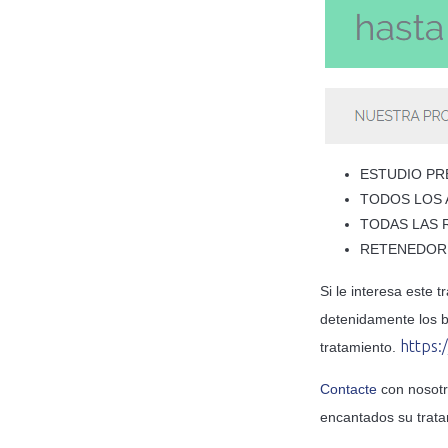
ESTUDIO PR
TODOS LOS 
TODAS LAS R
RETENEDORE
Si le interesa este 
detenidamente los b
https:
tratamiento.
Contacte
con nosotr
encantados su trata