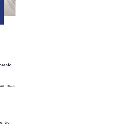
precio
con más
dentro