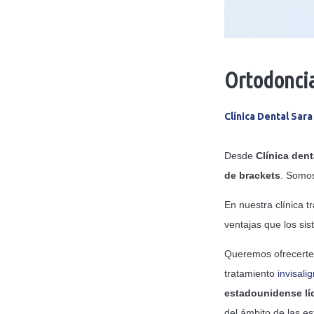
Ortodoncia 
Clínica Dental Sar
Desde
Clínica den
de brackets
. Somos
En nuestra clínica 
ventajas que los sis
Queremos ofrecerte 
tratamiento
invisalig
estadounidense líd
del ámbito de las es