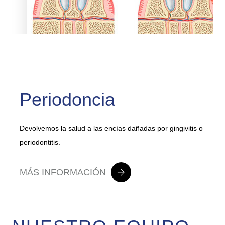
Periodoncia
Devolvemos la salud a las encías dañadas por gingivitis o
B
periodontitis.
I
e tu
MÁS INFORMACIÓN