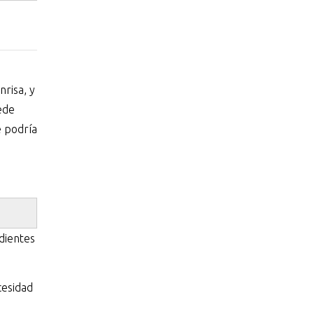
risa, y
ede
e podría
 dientes
cesidad