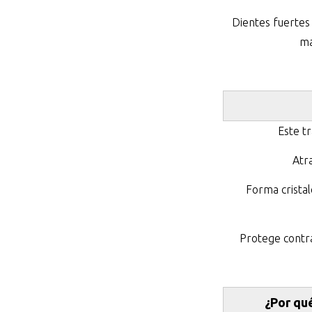
Dientes fuertes 
ma
Este t
Atra
Forma cristal
Protege contra
¿Por qu