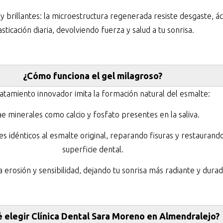
y brillantes: la microestructura regenerada resiste desgaste, ác
sticación diaria, devolviendo fuerza y salud a tu sonrisa.
¿Có
mo funciona el gel milagroso?
ratamiento innovador imita la formación natural del esmalte:
e minerales como calcio y fosfato presentes en la saliva.
es idénticos al esmalte original, reparando fisuras y restaurando
superficie dental.
 erosión y sensibilidad, dejando tu sonrisa más radiante y durad
é
elegir Clí
nica Dental Sara Moreno en Almendralejo?