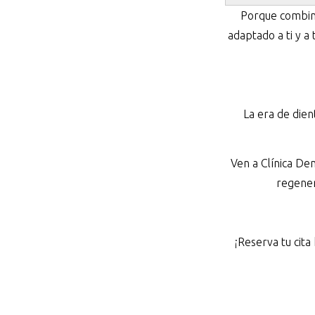
Porque combina
adaptado a ti y a
La era de dien
Ven a Clínica De
regener
¡Reserva tu cita