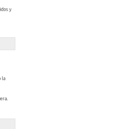
idos y
 la
era.