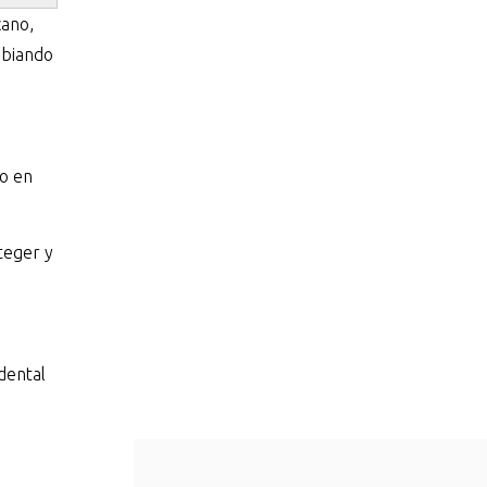
cano,
mbiando
do en
teger y
dental