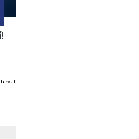
í!
d dental
a.