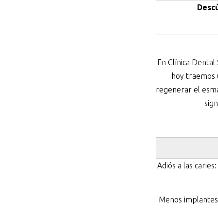
Desc
En Clínica Dental
hoy traemos u
regenerar el esma
sign
Adiós a las carie
Menos implantes: 